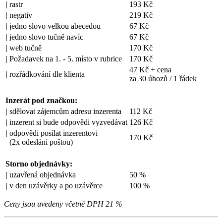
|
rastr
193 Kč
|
negativ
219 Kč
|
jedno slovo velkou abecedou
67 Kč
|
jedno slovo tučně navíc
67 Kč
|
web tučně
170 Kč
|
Požadavek na 1. - 5. místo v rubrice
170 Kč
47 Kč + cena
|
rozřádkování dle klienta
za 30 úhozů / 1 řádek
Inzerát pod značkou:
|
sdělovat zájemcům adresu inzerenta
112 Kč
|
inzerent si bude odpovědi vyzvedávat
126 Kč
|
odpovědi posílat inzerentovi
170 Kč
(2x odeslání poštou)
Storno objednávky:
|
uzavřená objednávka
50 %
|
v den uzávěrky a po uzávěrce
100 %
Ceny jsou uvedeny včetně DPH 21 %