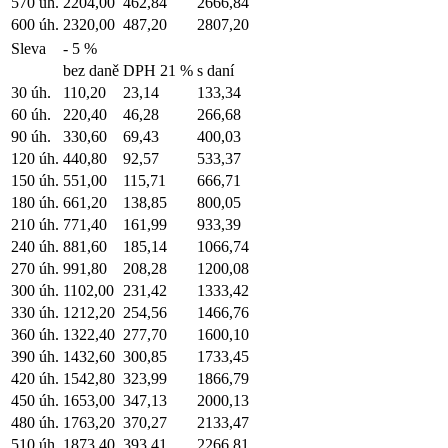
570 úh.
2204,00
462,84
2666,84
600 úh.
2320,00
487,20
2807,20
Sleva
- 5 %
bez daně
DPH 21 %
s daní
30 úh.
110,20
23,14
133,34
60 úh.
220,40
46,28
266,68
90 úh.
330,60
69,43
400,03
120 úh.
440,80
92,57
533,37
150 úh.
551,00
115,71
666,71
180 úh.
661,20
138,85
800,05
210 úh.
771,40
161,99
933,39
240 úh.
881,60
185,14
1066,74
270 úh.
991,80
208,28
1200,08
300 úh.
1102,00
231,42
1333,42
330 úh.
1212,20
254,56
1466,76
360 úh.
1322,40
277,70
1600,10
390 úh.
1432,60
300,85
1733,45
420 úh.
1542,80
323,99
1866,79
450 úh.
1653,00
347,13
2000,13
480 úh.
1763,20
370,27
2133,47
510 úh.
1873,40
393,41
2266,81