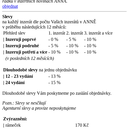
řádku v inzertních novinách ANNA.
objednat
Slevy
na každý inzerát dle počtu Vašich inzerátů v ANNĚ
v průběhu následujících 12 měsíců:
Přehled slev
1. inzerát
2. inzerát
3. inzerát a více
|
Inzeruji poprvé
- 0 %
- 5 %
- 10 %
|
Inzeruji podruhé
- 5 %
- 10 %
- 10 %
|
Inzeruji potřetí a více
- 10 %
- 10 %
- 10 %
(v posledních 12 měsících)
Dlouhodobé slevy
na jednu objednávku
|
12 - 23 vydání
- 13 %
|
24 vydání
- 15 %
Dlouhodobé slevy Vám poskytneme po zaslání objednávky.
Pozn.: Slevy se nesčítají
Agenturní slevy a provize neposkytujeme
Zvýraznění:
|
rámeček
170 Kč