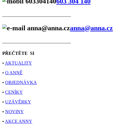
603 304 140
anna@anna.cz
PŘEČTĚTE SI
•
AKTUALITY
•
O ANNĚ
•
OBJEDNÁVKA
•
CENÍKY
•
UZÁVĚRKY
•
NOVINY
•
AKCE ANNY