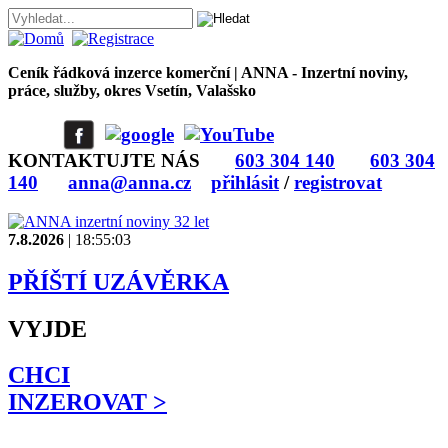
Ceník řádková inzerce komerční | ANNA - Inzertní noviny,
práce, služby, okres Vsetín, Valašsko
KONTAKTUJTE NÁS
603 304 140
603 304
140
anna@anna.cz
přihlásit
/
registrovat
7.8.2026
|
18:55:03
PŘÍŠTÍ UZÁVĚRKA
VYJDE
CHCI
INZEROVAT >