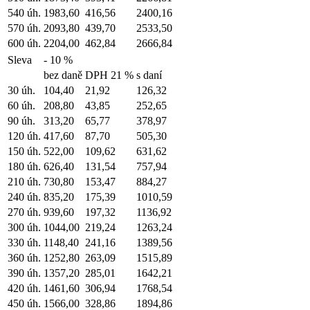
540 úh.
1983,60
416,56
2400,16
570 úh.
2093,80
439,70
2533,50
600 úh.
2204,00
462,84
2666,84
Sleva
- 10 %
bez daně
DPH 21 %
s daní
30 úh.
104,40
21,92
126,32
60 úh.
208,80
43,85
252,65
90 úh.
313,20
65,77
378,97
120 úh.
417,60
87,70
505,30
150 úh.
522,00
109,62
631,62
180 úh.
626,40
131,54
757,94
210 úh.
730,80
153,47
884,27
240 úh.
835,20
175,39
1010,59
270 úh.
939,60
197,32
1136,92
300 úh.
1044,00
219,24
1263,24
330 úh.
1148,40
241,16
1389,56
360 úh.
1252,80
263,09
1515,89
390 úh.
1357,20
285,01
1642,21
420 úh.
1461,60
306,94
1768,54
450 úh.
1566,00
328,86
1894,86