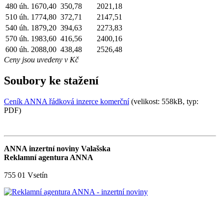
480 úh.
1670,40
350,78
2021,18
510 úh.
1774,80
372,71
2147,51
540 úh.
1879,20
394,63
2273,83
570 úh.
1983,60
416,56
2400,16
600 úh.
2088,00
438,48
2526,48
Ceny jsou uvedeny v Kč
Soubory ke stažení
Ceník ANNA řádková inzerce komerční
(velikost: 558kB, typ:
PDF)
ANNA inzertní noviny Valašska
Reklamní agentura ANNA
755 01 Vsetín