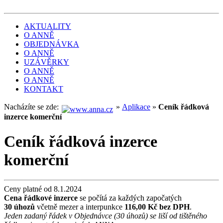
AKTUALITY
O ANNĚ
OBJEDNÁVKA
O ANNĚ
UZÁVĚRKY
O ANNĚ
O ANNĚ
KONTAKT
Nacházíte se zde:
»
Aplikace
»
Ceník řádková
inzerce komerční
Ceník řádková inzerce
komerční
Ceny platné od 8.1.2024
Cena řádkové inzerce
se počítá za každých započatých
30 úhozů
včetně mezer a interpunkce
116,00
Kč bez DPH
.
Jeden zadaný řádek v Objednávce (30 úhozů) se liší od tištěného