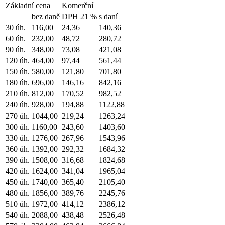
Základní cena
Komerční
bez daně
DPH 21 %
s daní
30 úh.
116,00
24,36
140,36
60 úh.
232,00
48,72
280,72
90 úh.
348,00
73,08
421,08
120 úh.
464,00
97,44
561,44
150 úh.
580,00
121,80
701,80
180 úh.
696,00
146,16
842,16
210 úh.
812,00
170,52
982,52
240 úh.
928,00
194,88
1122,88
270 úh.
1044,00
219,24
1263,24
300 úh.
1160,00
243,60
1403,60
330 úh.
1276,00
267,96
1543,96
360 úh.
1392,00
292,32
1684,32
390 úh.
1508,00
316,68
1824,68
420 úh.
1624,00
341,04
1965,04
450 úh.
1740,00
365,40
2105,40
480 úh.
1856,00
389,76
2245,76
510 úh.
1972,00
414,12
2386,12
540 úh.
2088,00
438,48
2526,48